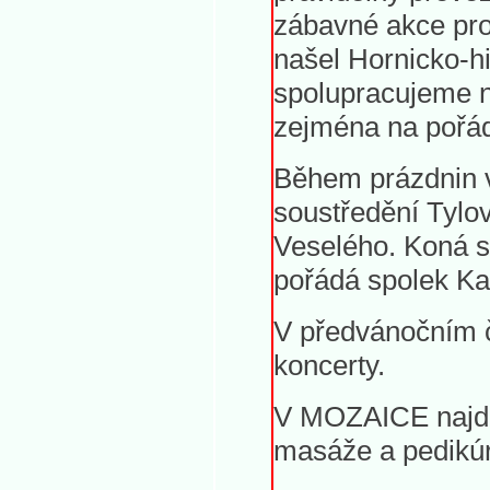
zábavné akce pro
našel Hornicko-hi
spolupracujeme n
zejména na pořá
Během prázdnin 
soustředění Tylo
Veselého. Koná se
pořádá spolek Ka
V předvánočním č
koncerty.
V MOZAICE najdete
masáže a pedikúr