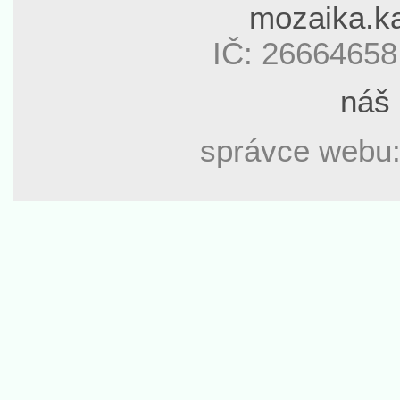
mozaika.k
IČ: 26664658
náš
správce webu