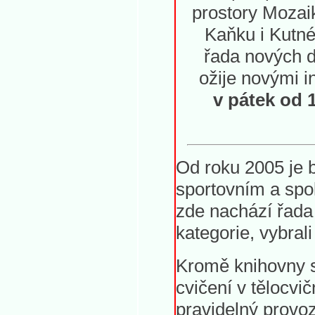
prostory Mozaik
Kaňku i Kutné
řada nových d
ožije novými in
v pátek od 
Od roku 2005 je 
sportovním a spo
zde nachází řada 
kategorie, vybra
Kromě knihovny s
cvičení v tělocv
pravidelný provo