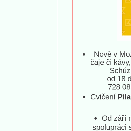
Nově v Mo
čaje či kávy
Schůz
od 18 d
728 08
Cvičení
Pil
Od září 
spolupráci